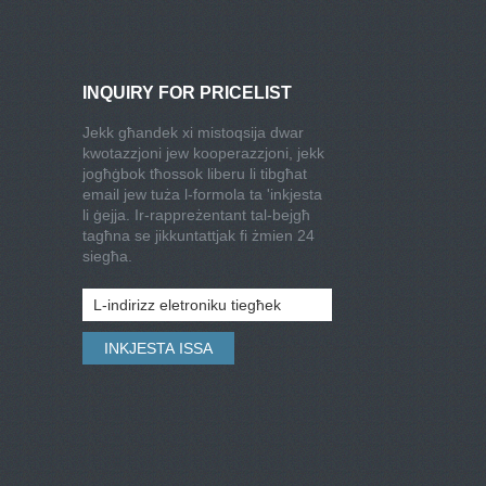
INQUIRY FOR PRICELIST
Jekk għandek xi mistoqsija dwar
kwotazzjoni jew kooperazzjoni, jekk
jogħġbok tħossok liberu li tibgħat
email jew tuża l-formola ta 'inkjesta
li ġejja. Ir-rappreżentant tal-bejgħ
tagħna se jikkuntattjak fi żmien 24
siegħa.