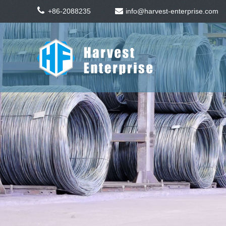
+86-2088235
info@harvest-enterprise.com