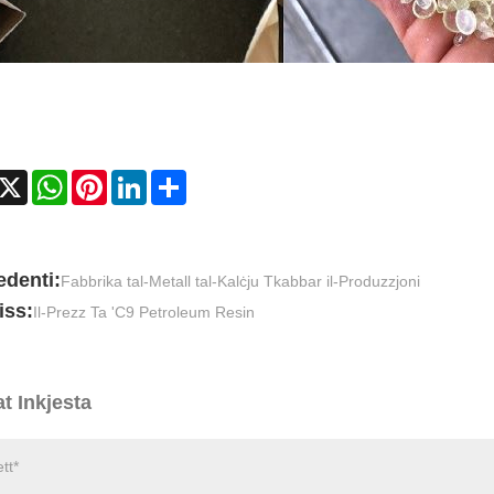
acebook
X
WhatsApp
Pinterest
LinkedIn
Share
edenti:
Fabbrika tal-Metall tal-Kalċju Tkabbar il-Produzzjoni
iss:
Il-Prezz Ta 'C9 Petroleum Resin
t Inkjesta