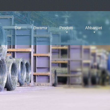
Dar
Dwarna
Prodotti
Aħbarijiet