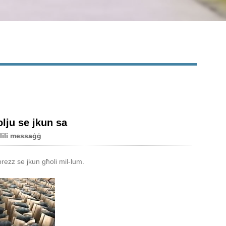
rolju se jkun sa
lili messaġġ
-prezz se jkun għoli mil-lum.