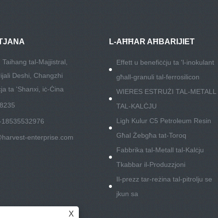
TJANA
L-AĦĦAR AĦBARIJIET
q Taihang tal-Majjistral,
Effett u benefiċċju ta 'l-inokulant
rijali Deshi, Changzhi
għall-granuli tal-ferrosilicon
ċja ta 'Shanxi, iċ-Ċina
WIERES ESTRUŻI TAL-METALL
88235
TAL-KALĊJU
Ligh Kulur C5 Petroleum Resin
-18535532976
Għal Żebgħa tat-Toroq
@harvest-enterprise.com
Fabbrika tal-Metall tal-Kalċju
Tkabbar il-Produzzjoni
Il-prezz tar-reżina tal-pitrolju se
jkun sa
X