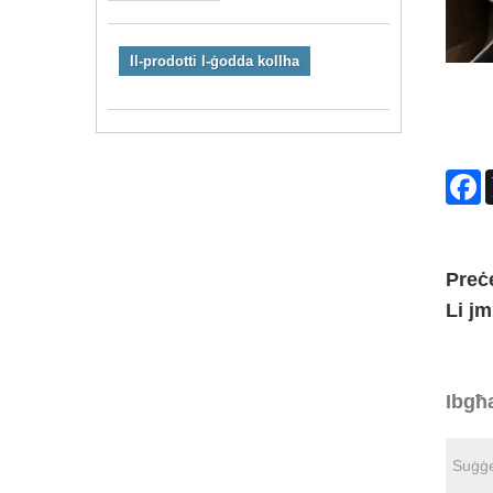
Il-prodotti l-ġodda kollha
F
Preċ
Li jm
Ibgħa