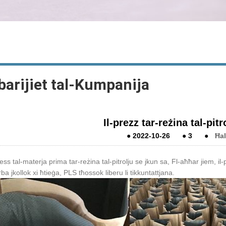
arijiet tal-Kumpanija
Il-prezz tar-reżina tal-pit
●
2022-10-26
●
3
●
Ħal
ess tal-materja prima tar-reżina tal-pitrolju se jkun sa, Fl-aħħar jiem, il
ba jkollok xi ħtieġa, PLS tħossok liberu li tikkuntattjana.