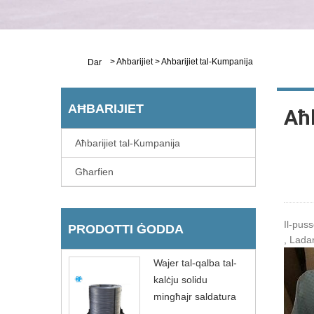
>
Aħbarijiet
>
Aħbarijiet tal-Kumpanija
Dar
AĦBARIJIET
Aħb
Aħbarijiet tal-Kumpanija
Għarfien
Il-puss
PRODOTTI ĠODDA
, Ladar
Wajer tal-qalba tal-
kalċju solidu
mingħajr saldatura