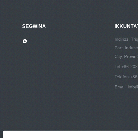
SEGWINA
IKKUNTA
Indirizz: Tri
Parti Indust
City, Provin
Tel:
+86-20
Telefon:
+86
Email:
info